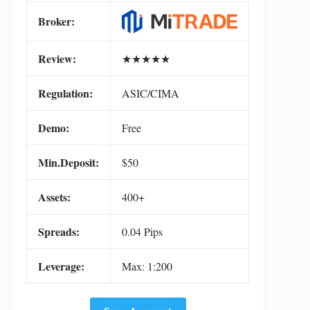
Broker:
Review:
★
★
★
★
★
Regulation:
ASIC/CIMA
Demo:
Free
Min.Deposit:
$50
Assets:
400+
Spreads:
0.04 Pips
Leverage:
Max: 1:200