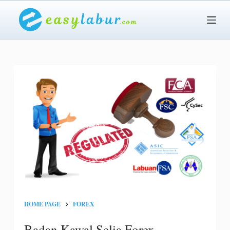
S
k
i
p
t
o
c
o
n
t
e
n
t
HOME PAGE
FOREX
Badan Kawal Selia Forex