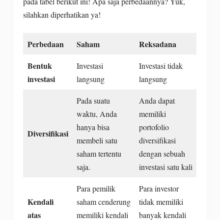
pada tabel berikut ini! Apa saja perbedaannya? Yuk,
silahkan diperhatikan ya!
Perbedaan
Saham
Reksadana
Bentuk
Investasi
Investasi tidak
investasi
langsung
langsung
Pada suatu
Anda dapat
waktu, Anda
memiliki
hanya bisa
portofolio
Diversifikasi
membeli satu
diversifikasi
saham tertentu
dengan sebuah
saja.
investasi satu kali
Para pemilik
Para investor
Kendali
saham cenderung
tidak memiliki
atas
memiliki kendali
banyak kendali