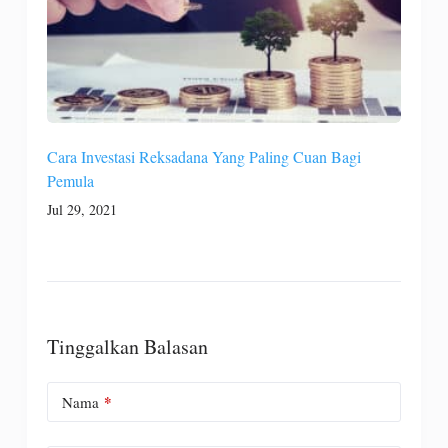
DISCLAIMER: Trading saham, forex, komoditas, obligasi,
dana, dan instrumen keuangan atau cryptocurrency lainnya
adalah perilaku berisiko tinggi. Risiko ini termasuk
Cara Investasi Reksadana Yang Paling Cuan Bagi
kehilangan sebagian atau seluruh modal Anda, sehingga
Pemula
trading tidak cocok untuk semua investor. Tanggung jawab
Jul 29, 2021
dan segala keputusan ada pada Anda sendiri. Informasi
disajikan sebaik mungkin, namun tidak menjamin 100%
keakurasian. Kami tidak menjamin kualitas materi promosi
oleh pihak ketiga berupa iklan berbayar, banner, dll.
Tinggalkan Balasan
Disclaimer
Kebijakan Privasi
Karir
|
|
Tentang Kami
|
*
Nama
Copyright @2021 Easylabur All rights reserved.