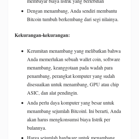
membayar biaya listrik yang berlebihan
Dengan menambang, Anda sendiri membantu
Bitcoin tumbuh berkembang dari segi nilainya.
DISCLAIMER: Trading saham, forex, komoditas, obligasi,
Kekurangan-kekurangan:
dana, dan instrumen keuangan atau cryptocurrency lainnya
adalah perilaku berisiko tinggi. Risiko ini termasuk
Kerumitan menambang yang melibatkan bahwa
kehilangan sebagian atau seluruh modal Anda, sehingga
Anda memerlukan sebuah wallet coin, software
trading tidak cocok untuk semua investor. Tanggung jawab
menambang, keanggotaan pada wadah para
dan segala keputusan ada pada Anda sendiri. Informasi
penambang, perangkat komputer yang sudah
disajikan sebaik mungkin, namun tidak menjamin 100%
disesuaikan untuk menambang, GPU atau chip
keakurasian. Kami tidak menjamin kualitas materi promosi
ASIC, dan alat pendingin.
oleh pihak ketiga berupa iklan berbayar, banner, dll.
Anda perlu daya komputer yang besar untuk
menambang sejumlah Bitcoinl. Ini berarti, Anda
Disclaimer
Kebijakan Privasi
Karir
akan harus mengkonsumsi biaya listrik per
|
|
Tentang Kami
|
bulannya.
Copyright @2021 Easylabur All rights reserved.
Harga sejumlah hardware untuk menambang