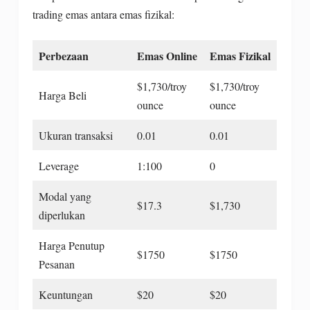
trading emas antara emas fizikal:
Perbezaan
Emas Online
Emas Fizikal
$1,730/troy
$1,730/troy
Harga Beli
ounce
ounce
Ukuran transaksi
0.01
0.01
Leverage
1:100
0
Modal yang
$17.3
$1,730
diperlukan
Harga Penutup
$1750
$1750
Pesanan
Keuntungan
$20
$20