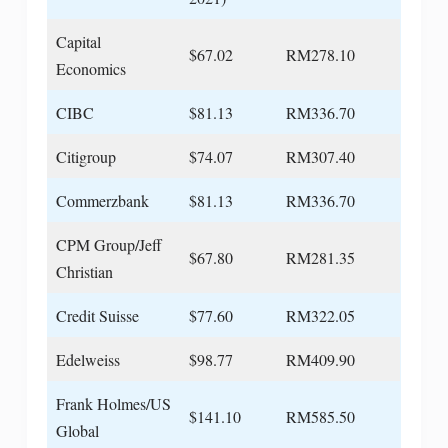
Capital
$67.02
RM278.10
Economics
CIBC
$81.13
RM336.70
Citigroup
$74.07
RM307.40
Commerzbank
$81.13
RM336.70
CPM Group/Jeff
$67.80
RM281.35
Christian
Credit Suisse
$77.60
RM322.05
Edelweiss
$98.77
RM409.90
Frank Holmes/US
$141.10
RM585.50
Global