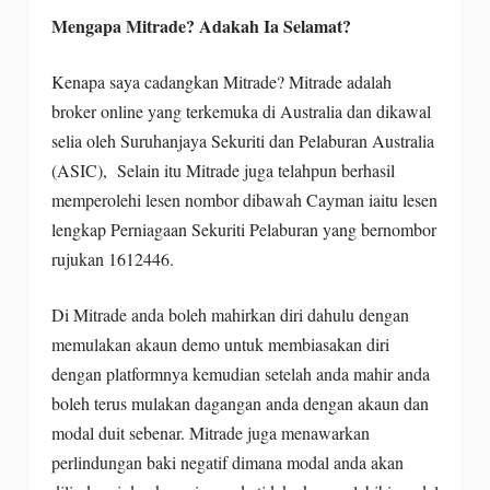
Mengapa Mitrade? Adakah Ia Selamat?
Kenapa saya cadangkan Mitrade? Mitrade adalah
DISCLAIMER: Trading saham, forex, komoditas, obligasi,
broker online yang terkemuka di Australia dan dikawal
dana, dan instrumen keuangan atau cryptocurrency lainnya
selia oleh Suruhanjaya Sekuriti dan Pelaburan Australia
adalah perilaku berisiko tinggi. Risiko ini termasuk
(ASIC), Selain itu Mitrade juga telahpun berhasil
kehilangan sebagian atau seluruh modal Anda, sehingga
memperolehi lesen nombor dibawah Cayman iaitu lesen
trading tidak cocok untuk semua investor. Tanggung jawab
lengkap Perniagaan Sekuriti Pelaburan yang bernombor
dan segala keputusan ada pada Anda sendiri. Informasi
rujukan 1612446.
disajikan sebaik mungkin, namun tidak menjamin 100%
keakurasian. Kami tidak menjamin kualitas materi promosi
Di Mitrade anda boleh mahirkan diri dahulu dengan
oleh pihak ketiga berupa iklan berbayar, banner, dll.
memulakan akaun demo untuk membiasakan diri
dengan platformnya kemudian setelah anda mahir anda
boleh terus mulakan dagangan anda dengan akaun dan
Disclaimer
Kebijakan Privasi
Karir
|
|
Tentang Kami
|
modal duit sebenar. Mitrade juga menawarkan
perlindungan baki negatif dimana modal anda akan
Copyright @2021 Easylabur All rights reserved.