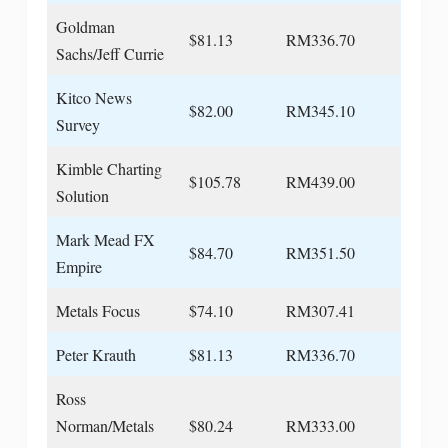
Goldman
$81.13
RM336.70
Sachs/Jeff Currie
Kitco News
$82.00
RM345.10
Survey
Kimble Charting
$105.78
RM439.00
Solution
Mark Mead FX
$84.70
RM351.50
Empire
Metals Focus
$74.10
RM307.41
Peter Krauth
$81.13
RM336.70
Ross
Norman/Metals
$80.24
RM333.00