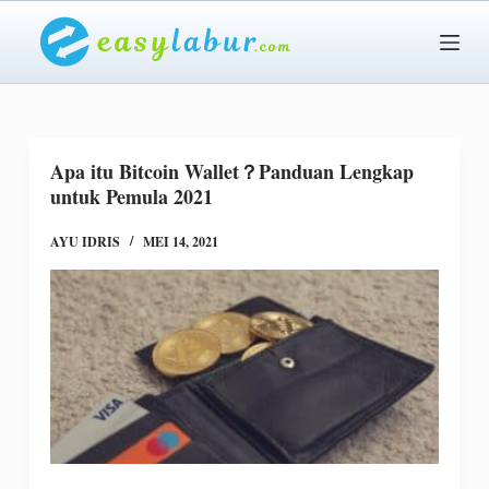
S
k
i
p
t
Apa itu Bitcoin Wallet？Panduan Lengkap
o
untuk Pemula 2021
c
o
AYU IDRIS
MEI 14, 2021
n
t
e
n
t