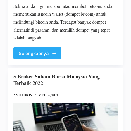
Sekira anda ingin melabur atau membeli bitcoin, anda
memerlukan Bitcoin wallet (dompet bitcoin) untuk
melindungi bitcoin anda. Terdapat banyak dompet
alternatif di pasaran, dan memilih dompet yang tepat
adalah langkah…
Selengkapnya
5 Broker Saham Bursa Malaysia Yang
Terbaik 2022
AYU IDRIS
MEI 14, 2021