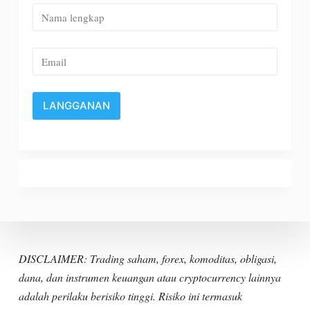
DISCLAIMER: Trading saham, forex, komoditas, obligasi,
dana, dan instrumen keuangan atau cryptocurrency lainnya
adalah perilaku berisiko tinggi. Risiko ini termasuk