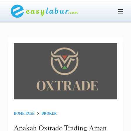
S
k
i
p
t
o
c
o
n
t
e
n
t
HOME PAGE
BROKER
Apakah Oxtrade Trading Aman