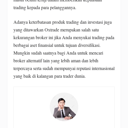
trading kepada para pelanggannya.
Adanya keterbatasan produk trading dan investasi juga
DISCLAIMER: Trading saham, forex, komoditas, obligasi,
yang ditawarkan Oxtrade merupakan salah satu
dana, dan instrumen keuangan atau cryptocurrency lainnya
kekurangan broker ini jika Anda menyukai trading pada
adalah perilaku berisiko tinggi. Risiko ini termasuk
berbagai aset finansial untuk tujuan diversifikasi.
kehilangan sebagian atau seluruh modal Anda, sehingga
Mungkin sudah saatnya bagi Anda untuk mencari
trading tidak cocok untuk semua investor. Tanggung jawab
broker alternatif lain yang lebih aman dan lebih
dan segala keputusan ada pada Anda sendiri. Informasi
terpercaya serta sudah mempunyai reputasi internasional
disajikan sebaik mungkin, namun tidak menjamin 100%
yang baik di kalangan para trader dunia.
keakurasian. Kami tidak menjamin kualitas materi promosi
oleh pihak ketiga berupa iklan berbayar, banner, dll.
Disclaimer
Kebijakan Privasi
Karir
|
|
Tentang Kami
|
Copyright @2021 Easylabur All rights reserved.